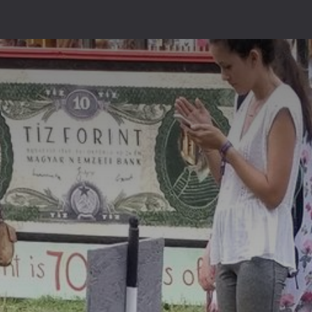
games
Jeux en bois
Groupes
Proust Alors!
Bon cadeau
Co