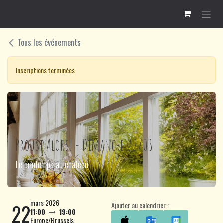
Se rendre au contenu
Tous les événements
Inscriptions terminées
Proust Alors! - Dimanche 22/03
Le printemps au château
mars 2026
22
Ajouter au calendrier :
11:00
19:00
Europe/Brussels