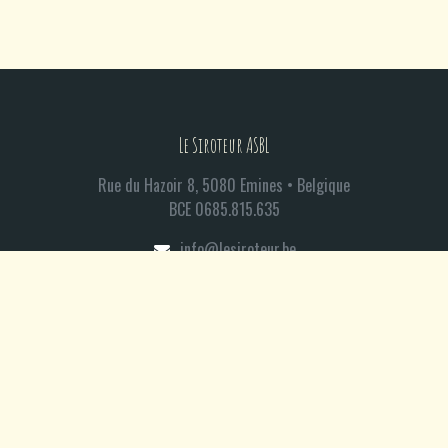
Le Siroteur ASBL
Rue du Hazoir 8, 5080 Emines • Belgique
BCE 0685.815.635​
info@lesiroteur.be​
+
32 494 14 11 12
Conditions Générales de Vente