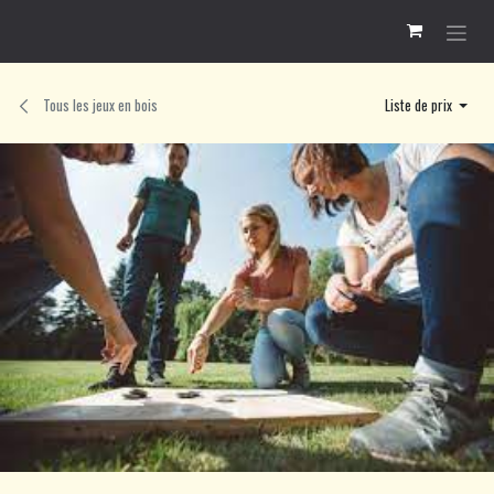
Se rendre au contenu
Tous les jeux en bois
Liste de prix