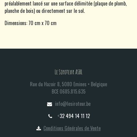
préalablement lancé sur une surface délimitée (plaque de plomb,
planche de bois) ou directement sur le sol.
Dimensions: 70 cm x 70 cm
Le Siroteur ASBL
Rue du Hazoir 8, 5080 Emines • Belgique
BCE 0685.815.635​
info@lesiroteur.be​
+
32 494 14 11 12
Conditions Générales de Vente