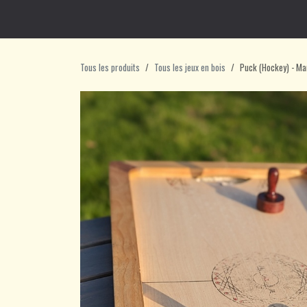
Se rendre au contenu
Accueil
Philosophie
Blog
Escape 
Tous les produits
Tous les jeux en bois
Puck (Hockey) - M