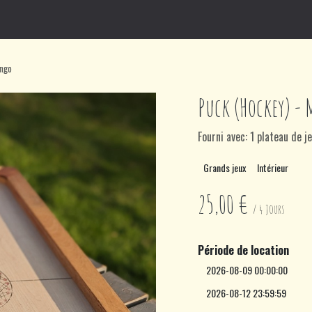
games
Jeux en bois
Groupes
Proust Alors!
Bon cadeau
Co
ango
Puck (Hockey) -
Fourni avec: 1 plateau de je
Grands jeux
Intérieur
25,00
€
/
4
Jours
Période de location