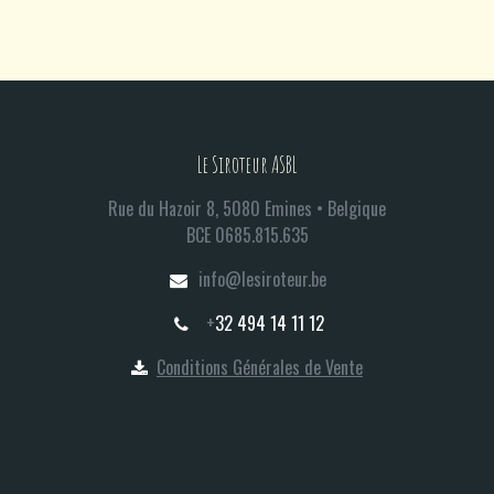
Le Siroteur ASBL
Rue du Hazoir 8, 5080 Emines • Belgique
BCE 0685.815.635​
info@lesiroteur.be​
+
32 494 14 11 12
Conditions Générales de Vente