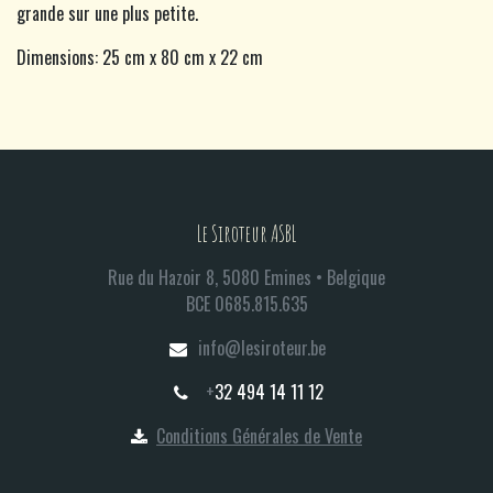
grande sur une plus petite.
Dimensions: 25 cm x 80 cm x 22 cm
Le Siroteur ASBL
Rue du Hazoir 8, 5080 Emines • Belgique
BCE 0685.815.635​
info@lesiroteur.be​
+
32 494 14 11 12
Conditions Générales de Vente