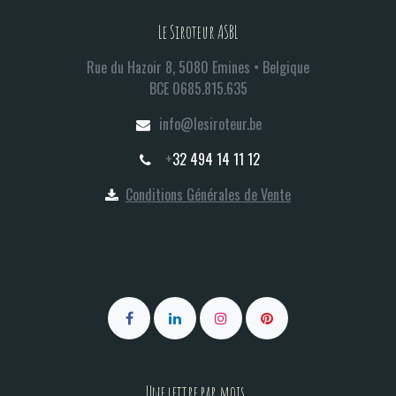
Le Siroteur ASBL
Rue du Hazoir 8, 5080 Emines • Belgique
BCE 0685.815.635​
info@lesiroteur.be​
+
32 494 14 11 12
Conditions Générales de Vente
Une lettre par mois.