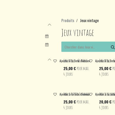
Produits
Jeux vintage
Jeux vintage
Bagatelle - De table
Bagatelle - S
Ajouter à la liste d'envies
Ajouter à la list
25,00
€
​ pour max.
25,00
€
​ 
4
jours
4
jours
Malle Petite Enfance
Mini billar
Ajouter à la liste d'envies
Ajouter à la list
25,00
€
​ pour max.
20,00
€
​ 
4
jours
4
jours