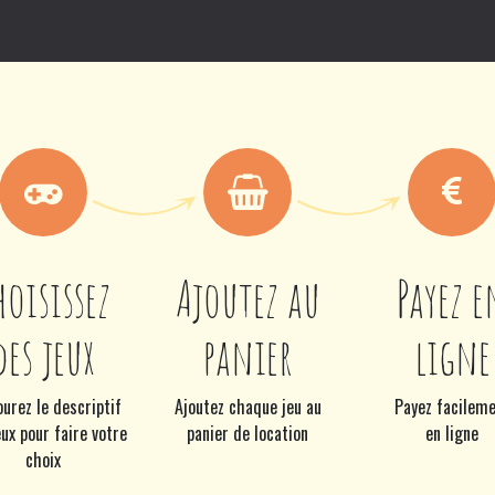
games
Jeux en bois
Groupes
Proust Alors!
Bon cadeau
Co
hoisissez
Ajoutez au
Payez e
des jeux
panier
ligne
urez le descriptif
Ajoutez chaque jeu au
Payez facilem
ux pour faire votre
panier de location
en ligne
choix