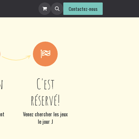
ntact
Contactez-nous
n
C'est
réservé!
ent
Venez chercher les jeux
le jour J