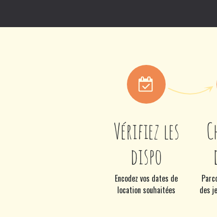
Se rendre au contenu
Accueil
Philosophie
Blog
Escape 
Vérifiez les
C
dispo
Encodez vos dates de
Parco
location souhaitées
des je