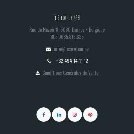
Le Siroteur ASBL
Rue du Hazoir 8, 5080 Emines • Belgique
BCE 0685.815.635​
info@lesiroteur.be​
+
32 494 14 11 12
Conditions Générales de Vente